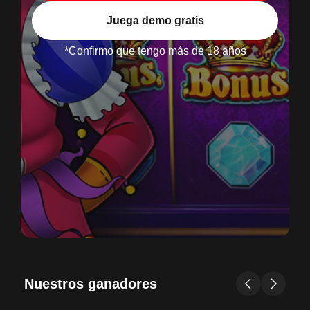
Juega demo gratis
*Confirmo que tengo más de 18 años
Nuestros ganadores