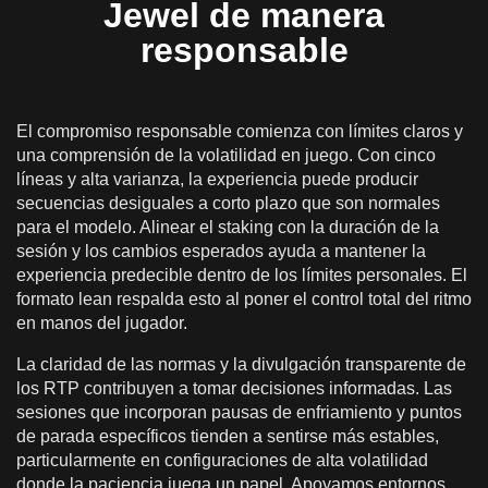
Jewel de manera
responsable
El compromiso responsable comienza con límites claros y
una comprensión de la volatilidad en juego. Con cinco
líneas y alta varianza, la experiencia puede producir
secuencias desiguales a corto plazo que son normales
para el modelo. Alinear el staking con la duración de la
sesión y los cambios esperados ayuda a mantener la
experiencia predecible dentro de los límites personales. El
formato lean respalda esto al poner el control total del ritmo
en manos del jugador.
La claridad de las normas y la divulgación transparente de
los RTP contribuyen a tomar decisiones informadas. Las
sesiones que incorporan pausas de enfriamiento y puntos
de parada específicos tienden a sentirse más estables,
particularmente en configuraciones de alta volatilidad
donde la paciencia juega un papel. Apoyamos entornos