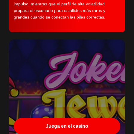
impulso, mientras que el perfil de alta volatilidad
prepara el escenario para estallidos más raros y
grandes cuando se conectan las pilas correctas.
Juega en el casino