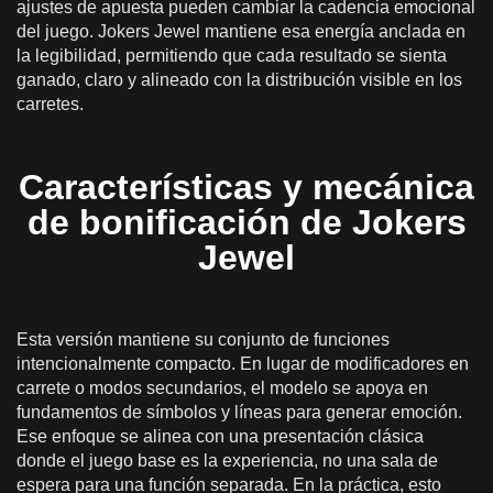
ajustes de apuesta pueden cambiar la cadencia emocional
del juego. Jokers Jewel mantiene esa energía anclada en
la legibilidad, permitiendo que cada resultado se sienta
ganado, claro y alineado con la distribución visible en los
carretes.
Características y mecánica
de bonificación de Jokers
Jewel
Esta versión mantiene su conjunto de funciones
intencionalmente compacto. En lugar de modificadores en
carrete o modos secundarios, el modelo se apoya en
fundamentos de símbolos y líneas para generar emoción.
Ese enfoque se alinea con una presentación clásica
donde el juego base es la experiencia, no una sala de
espera para una función separada. En la práctica, esto