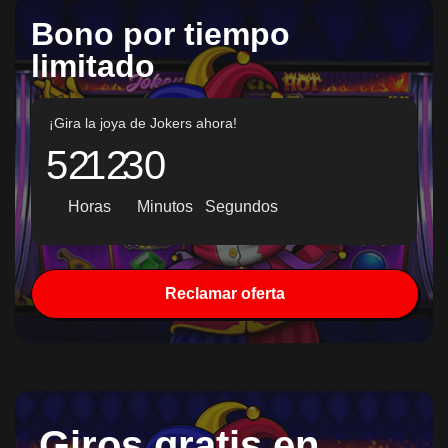
Bono por tiempo
limitado
¡Gira la joya de Jokers ahora!
52
12
28
Horas
Minutos
Segundos
Reclamar oferta
Giros gratis en