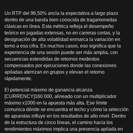
Un RTP del 96,50% ancla la expectativa a largo plazo
dentro de una banda bien conocida de tragamonedas
clásicas en línea. Esta métrica refleja el desempeño
teórico en jugadas extensas, no en carreras cortas, y la
designación de alta volatilidad enmarca la variación en
torno a esa cifra. En muchos casos, eso significa que la
experiencia de una sesión puede ser más amplia, con
secuencias extendidas de retornos modestos
compensados por ejecuciones donde las conexiones
apiladas aterrizan en grupos y elevan el retorno
rápidamente.
El potencial máximo de ganancia alcanza
[CURRENCY]160 000, alineado con un multiplicador
máximo x1000 en la apuesta más alta. Ese límite
comunica dónde se encuentra el techo y cómo la selección
de apuestas influye en los resultados de alto nivel. Dentro
de la estructura de cinco líneas, el camino hacia los
rendimientos máximos implica una presencia apilada en