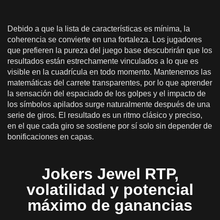
Debido a que la lista de características es mínima, la
coherencia se convierte en una fortaleza. Los jugadores
que prefieren la pureza del juego base descubrirán que los
resultados están estrechamente vinculados a lo que es
visible en la cuadrícula en todo momento. Mantenemos las
matemáticas del carrete transparentes, por lo que aprender
la sensación del espaciado de los golpes y el impacto de
los símbolos apilados surge naturalmente después de una
serie de giros. El resultado es un ritmo clásico y preciso,
en el que cada giro se sostiene por sí solo sin depender de
bonificaciones en capas.
Jokers Jewel RTP,
volatilidad y potencial
máximo de ganancias