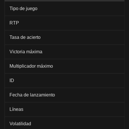
Tipo de juego
RTP
Tasa de acierto
Victoria máxima
Multiplicador máximo
ID
Fecha de lanzamiento
Líneas
Volatilidad