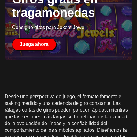
tragamonedas
Consigue giros para Jokers Jewel
Juega ahora
Desde una perspectiva de juego, el formato fomenta el
staking medido y una cadencia de giro constante. Las
ráfagas cortas de giros pueden parecer rápidas, mientras
que las sesiones más largas se benefician de la claridad
de la evaluación de líneas y la confiabilidad del
comportamiento de los símbolos apilados. Diseñamos la
experiencia para que fuera legible de un vistazo, con las