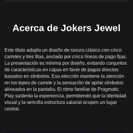
Jokers Jewel RTP, volatilidad y potencial máximo
de ganancias
Acerca de Jokers Jewel
Cómo acercarse a Jokers Jewel de manera
responsable
Jugar Jokers Jewel en línea por dinero real en
México
Este título adopta un diseño de ranura clásico con cinco
carretes y tres filas, anclado por cinco líneas de pago fijas.
Depósitos, pagos y juego responsable en México
La presentación es mínima por diseño, evitando conjuntos
de características en capas en favor de pagos directos
Versión móvil de Jokers Jewel
basados en símbolos. Esa elección mantiene la atención
en los topes de carrete y la sensación de apilar símbolos
alineados en la pantalla. El ritmo familiar de Pragmatic
Play sustenta la experiencia, permitiendo que la identidad
visual y la sencilla estructura salarial ocupen un lugar
central.